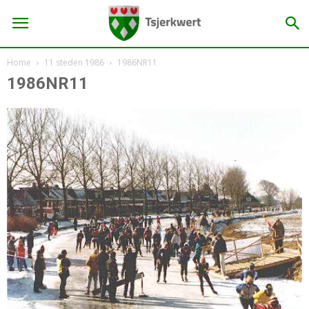
Home
11 steden 1986
1986NR11
1986NR11