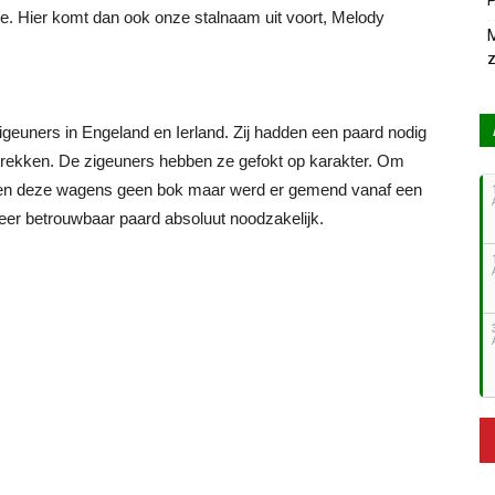
P
e. Hier komt dan ook onze stalnaam uit voort, Melody
M
z
igeuners in Engeland en Ierland. Zij hadden een paard nodig
ekken. De zigeuners hebben ze gefokt op karakter. Om
den deze wagens geen bok maar werd er gemend vanaf een
zeer betrouwbaar paard absoluut noodzakelijk.