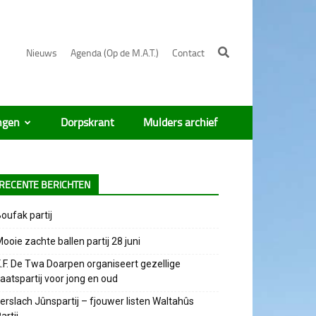
Nieuws
Agenda (Op de M.A.T.)
Contact
ngen
Dorpskrant
Mulders archief
RECENTE BERICHTEN
oufak partij
ooie zachte ballen partij 28 juni
.F. De Twa Doarpen organiseert gezellige
aatspartij voor jong en oud
erslach Jûnspartij – fjouwer listen Waltahûs