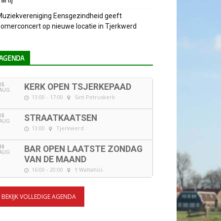
artij
uziekvereniging Eensgezindheid geeft
omerconcert op nieuwe locatie in Tjerkwerd
AGENDA
15
KERK OPEN TSJERKEPAAD
AUG
13:00 - 17:00
Sint Petruskerk
15
STRAATKAATSEN
AUG
13:00
Tjerkwerd
30
BAR OPEN LAATSTE ZONDAG
AUG
VAN DE MAAND
16:00 - 20:00
't Waltahûs
BEKIJK VOLLEDIGE AGENDA