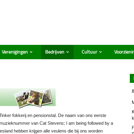
Verenigingen
Bedrijven
Cultuur
Voorzieni
B
M
K
 Tinker fokkerij en pensionstal. De naam van ons eerste
k
muzieknummer van Cat Stevens; I am being followed by a
F
esland hebben krijgen alle veulens die bij ons worden