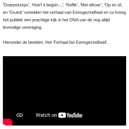
‘Doarpskorps’, ‘Hoe’t it begûn…’, ‘Noflik’, ‘Mei elkoar’, ‘Op en út’,
en ‘Grutsk’ vertelden het verhaal van Eensgezindheid en zo kreeg
het publiek een prachtige kijk in het DNA van de nog altijd
levendige vereniging.
Hieronder de beelden. Het ‘Ferhaal fan Eensgezindheid’.