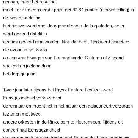
gegaan, maar het resultaat
mocht er zijn: een eerste prijs met 80.64 punten (nieuwe telling) in
de tweede afdeling.
Het nieuws werd snel doorgebeld onder de korpsleden, en er
werd gezegd dat dit ‘s
avonds gevierd ging worden. Nou dat heeft Tjerkwerd geweten:
die avond is het korps
op een vrachtwagen van Fouragehandel Gietema al zingend
spelend en joelend door
het dorp gegaan.
Twee jaar later tijdens het Frysk Fanfare Festival, werd
Eensgezindheid verkozen tot
de winnaar en mocht het in het najaar een galaconcert verzorgen
tezamen met twee
andere orkesten in de Rinkelbom te Heerenveen. Tijdens dit
concert had Eensgezindheid
de eer om op te mogen treden met Remco de Jager, trombonist