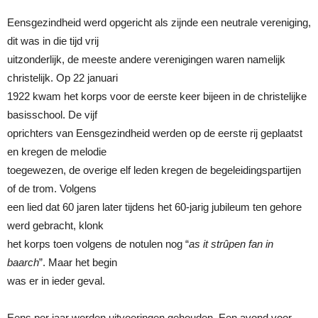
Eensgezindheid werd opgericht als zijnde een neutrale vereniging,
dit was in die tijd vrij
uitzonderlijk, de meeste andere verenigingen waren namelijk
christelijk. Op 22 januari
1922 kwam het korps voor de eerste keer bijeen in de christelijke
basisschool. De vijf
oprichters van Eensgezindheid werden op de eerste rij geplaatst
en kregen de melodie
toegewezen, de overige elf leden kregen de begeleidingspartijen
of de trom. Volgens
een lied dat 60 jaren later tijdens het 60-jarig jubileum ten gehore
werd gebracht, klonk
het korps toen volgens de notulen nog “
as it strûpen fan in
baarch
”. Maar het begin
was er in ieder geval.
Eens per jaar werden uitvoeringen gehouden. Een avond voor