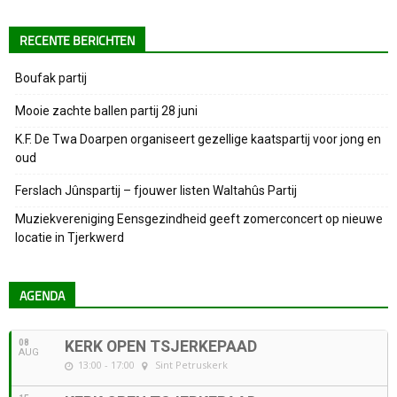
RECENTE BERICHTEN
Boufak partij
Mooie zachte ballen partij 28 juni
K.F. De Twa Doarpen organiseert gezellige kaatspartij voor jong en
oud
Ferslach Jûnspartij – fjouwer listen Waltahûs Partij
Muziekvereniging Eensgezindheid geeft zomerconcert op nieuwe
locatie in Tjerkwerd
AGENDA
08
KERK OPEN TSJERKEPAAD
AUG
13:00 - 17:00
Sint Petruskerk