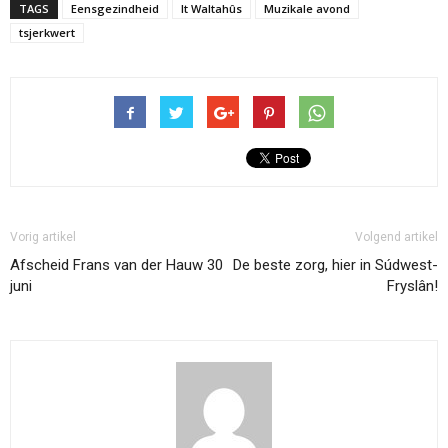
TAGS
Eensgezindheid
It Waltahûs
Muzikale avond
tsjerkwert
Vorig artikel
Volgend artikel
Afscheid Frans van der Hauw 30
De beste zorg, hier in Súdwest-
juni
Fryslân!