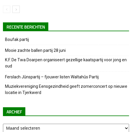
RECENTE BERICHTEN
Boufak partij
Mooie zachte ballen partij 28 juni
K.F. De Twa Doarpen organiseert gezellige kaatspartij voor jong en
oud
Ferslach Jûnspartij – fjouwer listen Waltahûs Partij
Muziekvereniging Eensgezindheid geeft zomerconcert op nieuwe
locatie in Tjerkwerd
ARCHIEF
Archief