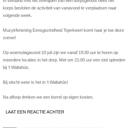
In verband met het overlijden van een dorpsgenoot heeft het
korps besloten de activiteit van vanavond te verplaatsen naar
volgende week.
Muzykferiening Eensgezindheid Tsjerkwert komt naar je toe deze
zomer!
Op woensdagavond 10 juli zijn we vanaf 19:30 uur te horen op
meerdere locaties in het dorp. Met om 21:00 uur een slot optreden
bij ‘t Waltahús.
Bij slecht weer is het in ‘t Waltahûs!
Na afloop drinken we een borrel op eigen kosten.
LAAT EEN REACTIE ACHTER