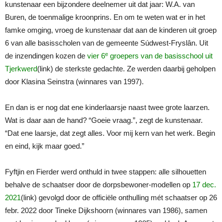
kunstenaar een bijzondere deelnemer uit dat jaar: W.A. van
Buren, de toenmalige kroonprins. En om te weten wat er in het
famke omging, vroeg de kunstenaar dat aan de kinderen uit groep
6 van alle basisscholen van de gemeente Súdwest-Fryslân. Uit
e
de inzendingen kozen de
vier 6
groepers van de basisschool uit
Tjerkwerd
(link) de sterkste gedachte. Ze werden daarbij geholpen
door Klasina Seinstra (winnares van 1997).
En dan is er nog dat ene kinderlaarsje naast twee grote laarzen.
Wat is daar aan de hand? “Goeie vraag.”, zegt de kunstenaar.
“Dat ene laarsje, dat zegt alles. Voor mij kern van het werk. Begin
en eind, kijk maar goed.”
Fyftjin en Fierder werd onthuld in twee stappen: alle silhouetten
behalve de schaatser door de dorpsbewoner-modellen op
17 dec.
2021
(link) gevolgd door de officiële onthulling mét schaatser op 26
febr. 2022 door Tineke Dijkshoorn (winnares van 1986), samen