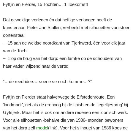
Fyftjin en Fierder, 15 Tochten… 1 Toekomst!
Dat geweldige verleden én dat heftige verlangen heeft de
kunstenaar, Pieter Jan Stallen, verbeeld met silhouetten van stoer
cortenstaal:
– 15 aan de weidse noordkant van Tjerkwerd, één voor elk jaar
van de Tocht.
– 1 op de brug van het dorp: een famke op de schouders van
haar vader, wijzend naar de verte:
“…de reedriders…soene se noch komme…?”
Fyftjin en Fierder staat halverwege de Elfstedenroute. Een
‘landmark’, net als de ereboog bij de finish en de ‘tegeltjesbrug’ bij
Gytsjerk. Maar het is ook om andere redenen een iconisch werk.
Voor alle silhouetten -behalve die van 1986- stonden bewoners
van het dorp zelf
model
(link). Voor het silhouet van 1986 koos de