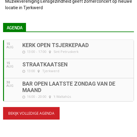
Muziekvereniging Eensgezindheid geeft zomerconcert op nieuwe
locatie in Tjerkwerd
AGENDA
15
KERK OPEN TSJERKEPAAD
AUG
13:00 - 17:00
Sint Petruskerk
15
STRAATKAATSEN
AUG
13:00
Tjerkwerd
30
BAR OPEN LAATSTE ZONDAG VAN DE
AUG
MAAND
16:00 - 20:00
't Waltahûs
BEKIJK VOLLEDIGE AGENDA