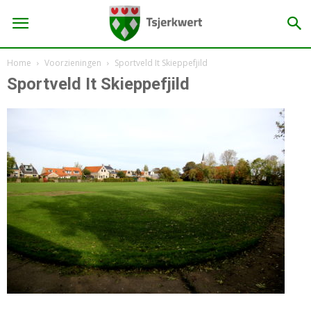
Home
Voorzieningen
Sportveld It Skieppefjild
Sportveld It Skieppefjild