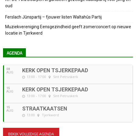
oud
Ferslach Jûnspartij – fjouwer listen Waltahûs Partij
Muziekvereniging Eensgezindheid geeft zomerconcert op nieuwe
locatie in Tjerkwerd
AGENDA
08
KERK OPEN TSJERKEPAAD
AUG
13:00 - 17:00
Sint Petruskerk
15
KERK OPEN TSJERKEPAAD
AUG
13:00 - 17:00
Sint Petruskerk
15
STRAATKAATSEN
AUG
13:00
Tjerkwerd
BEKIJK VOLLEDIGE AGENDA