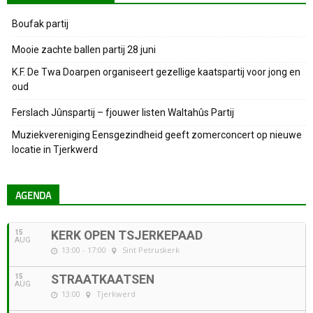
Boufak partij
Mooie zachte ballen partij 28 juni
K.F. De Twa Doarpen organiseert gezellige kaatspartij voor jong en
oud
Ferslach Jûnspartij – fjouwer listen Waltahûs Partij
Muziekvereniging Eensgezindheid geeft zomerconcert op nieuwe
locatie in Tjerkwerd
AGENDA
15
KERK OPEN TSJERKEPAAD
AUG
13:00 - 17:00
Sint Petruskerk
15
STRAATKAATSEN
AUG
13:00
Tjerkwerd