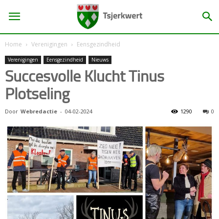
Home
Verenigingen
Eensgezindheid
Verenigingen
Eensgezindheid
Nieuws
Succesvolle Klucht Tinus
Plotseling
Door
Webredactie
-
04-02-2024
1290
0