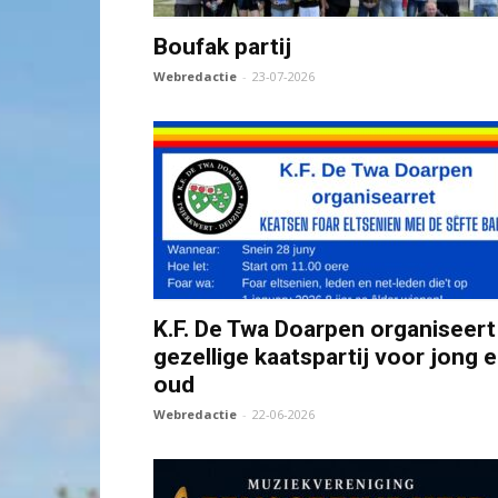
Boufak partij
Webredactie
-
23-07-2026
K.F. De Twa Doarpen organiseert
gezellige kaatspartij voor jong 
oud
Webredactie
-
22-06-2026