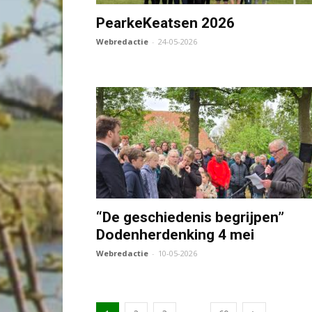
PearkeKeatsen 2026
Webredactie
-
24-05-2026
“De geschiedenis begrijpen”
Dodenherdenking 4 mei
Webredactie
-
10-05-2026