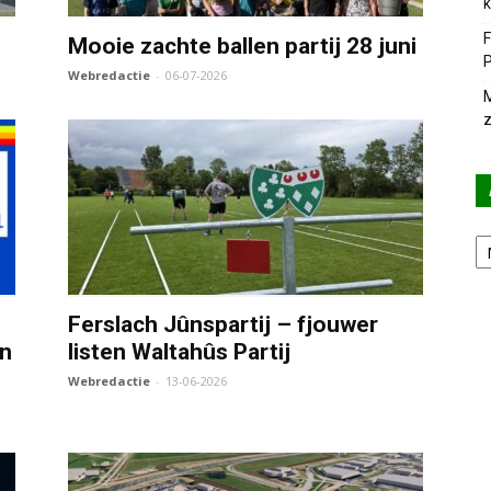
k
F
Mooie zachte ballen partij 28 juni
P
Webredactie
-
06-07-2026
M
z
Ar
Ferslach Jûnspartij – fjouwer
en
listen Waltahûs Partij
Webredactie
-
13-06-2026