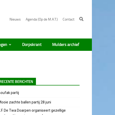
Nieuws
Agenda (Op de M.A.T.)
Contact
ngen
Dorpskrant
Mulders archief
RECENTE BERICHTEN
oufak partij
ooie zachte ballen partij 28 juni
.F. De Twa Doarpen organiseert gezellige