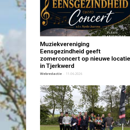
Muziekvereniging
Eensgezindheid geeft
zomerconcert op nieuwe locati
in Tjerkwerd
Webredactie
-
11-06-2026