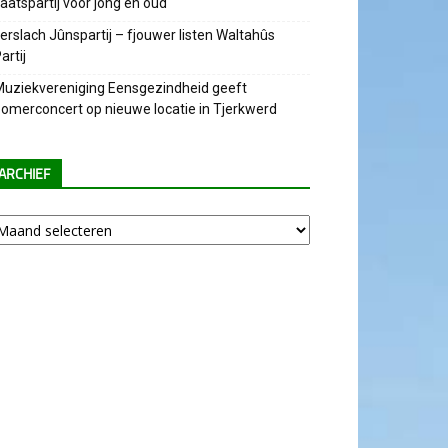
aatspartij voor jong en oud
erslach Jûnspartij – fjouwer listen Waltahûs
artij
uziekvereniging Eensgezindheid geeft
omerconcert op nieuwe locatie in Tjerkwerd
ARCHIEF
chief