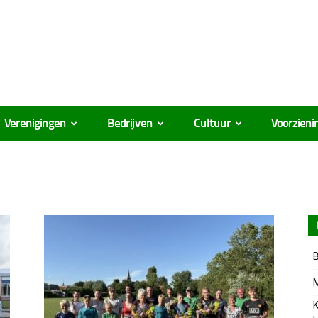
Verenigingen
Bedrijven
Cultuur
Voorzieni
B
M
K