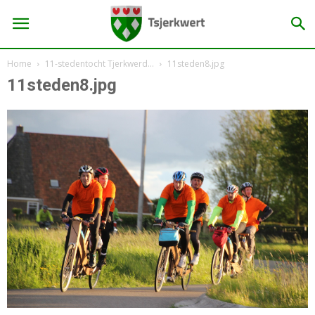
Home
11-stedentocht Tjerkwerd…
11steden8.jpg
11steden8.jpg