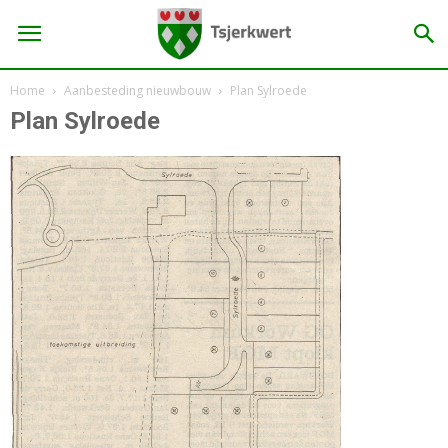
Home
Aanbesteding nieuwbouw
Plan Sylroede
Plan Sylroede