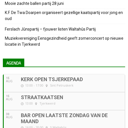
Mooie zachte ballen partij 28 juni
K.F. De Twa Doarpen organiseert gezellige kaatspartij voor jong en
oud
Ferslach Jûnspartij – fjouwer listen Waltahûs Partij
Muziekvereniging Eensgezindheid geeft zomerconcert op nieuwe
locatie in Tjerkwerd
AGENDA
15
KERK OPEN TSJERKEPAAD
AUG
13:00 - 17:00
Sint Petruskerk
15
STRAATKAATSEN
AUG
13:00
Tjerkwerd
30
BAR OPEN LAATSTE ZONDAG VAN DE
AUG
MAAND
16:00 - 20:00
't Waltahûs