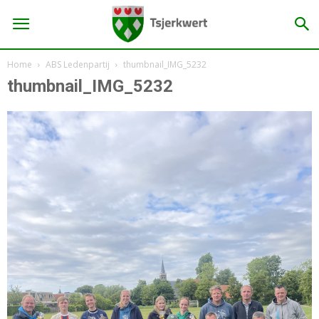
Home
ABS Ledenpartij
thumbnail_IMG_5232
thumbnail_IMG_5232