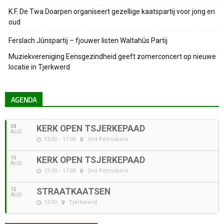
K.F. De Twa Doarpen organiseert gezellige kaatspartij voor jong en
oud
Ferslach Jûnspartij – fjouwer listen Waltahûs Partij
Muziekvereniging Eensgezindheid geeft zomerconcert op nieuwe
locatie in Tjerkwerd
AGENDA
08
KERK OPEN TSJERKEPAAD
AUG
13:00 - 17:00
Sint Petruskerk
15
KERK OPEN TSJERKEPAAD
AUG
13:00 - 17:00
Sint Petruskerk
15
STRAATKAATSEN
AUG
13:00
Tjerkwerd