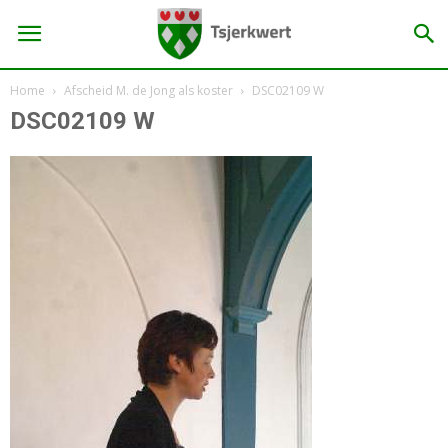
Home
Afscheid M. de Jong als koster
DSC02109 W
DSC02109 W