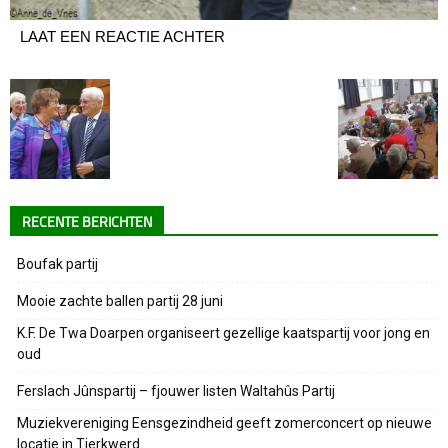
LAAT EEN REACTIE ACHTER
RECENTE BERICHTEN
Boufak partij
Mooie zachte ballen partij 28 juni
K.F. De Twa Doarpen organiseert gezellige kaatspartij voor jong en
oud
Ferslach Jûnspartij – fjouwer listen Waltahûs Partij
Muziekvereniging Eensgezindheid geeft zomerconcert op nieuwe
locatie in Tjerkwerd