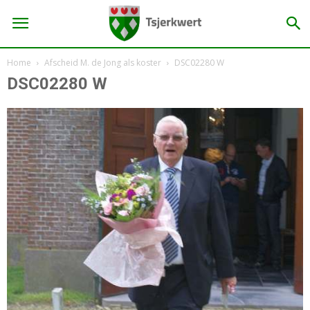
Home
Afscheid M. de Jong als koster
DSC02280 W
DSC02280 W