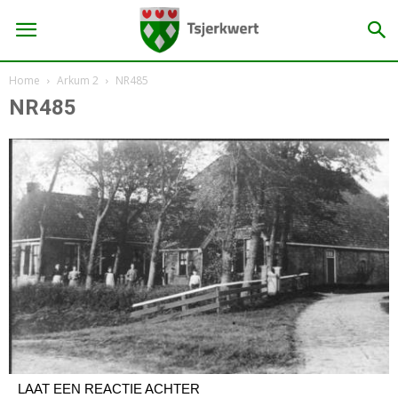
Home
Arkum 2
NR485
NR485
LAAT EEN REACTIE ACHTER