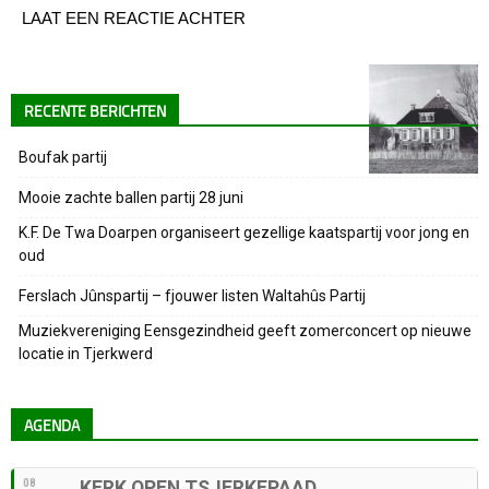
LAAT EEN REACTIE ACHTER
RECENTE BERICHTEN
Boufak partij
Mooie zachte ballen partij 28 juni
K.F. De Twa Doarpen organiseert gezellige kaatspartij voor jong en
oud
Ferslach Jûnspartij – fjouwer listen Waltahûs Partij
Muziekvereniging Eensgezindheid geeft zomerconcert op nieuwe
locatie in Tjerkwerd
AGENDA
08
KERK OPEN TSJERKEPAAD