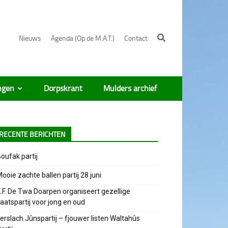
Nieuws
Agenda (Op de M.A.T.)
Contact
ngen
Dorpskrant
Mulders archief
RECENTE BERICHTEN
oufak partij
ooie zachte ballen partij 28 juni
.F. De Twa Doarpen organiseert gezellige
aatspartij voor jong en oud
erslach Jûnspartij – fjouwer listen Waltahûs