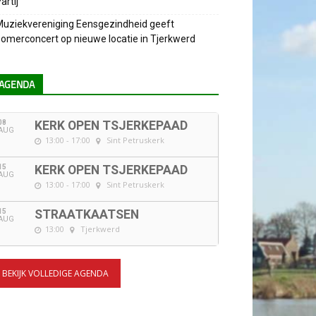
artij
uziekvereniging Eensgezindheid geeft
omerconcert op nieuwe locatie in Tjerkwerd
AGENDA
08
KERK OPEN TSJERKEPAAD
AUG
13:00 - 17:00
Sint Petruskerk
15
KERK OPEN TSJERKEPAAD
AUG
13:00 - 17:00
Sint Petruskerk
15
STRAATKAATSEN
AUG
13:00
Tjerkwerd
BEKIJK VOLLEDIGE AGENDA