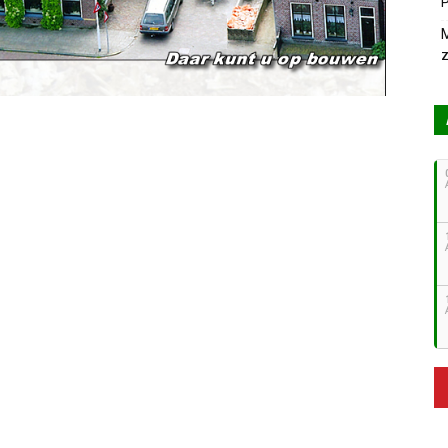
P
M
z