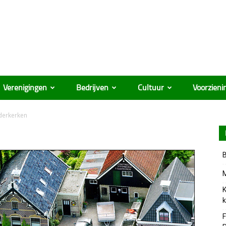
Verenigingen
Bedrijven
Cultuur
Voorzieni
erkerken
B
M
K
k
F