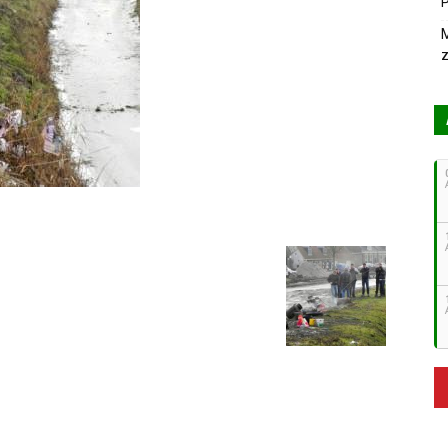
P
M
z