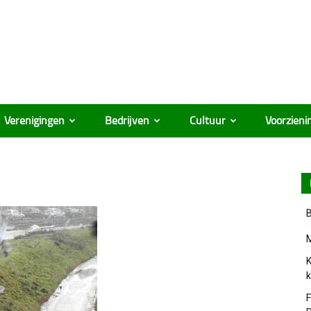
Verenigingen
Bedrijven
Cultuur
Voorzieni
B
M
K
k
F