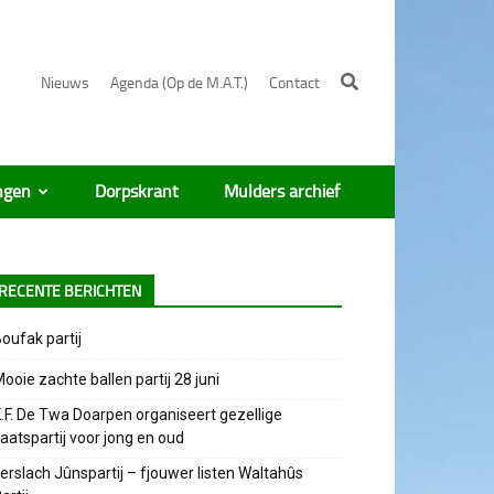
Nieuws
Agenda (Op de M.A.T.)
Contact
ngen
Dorpskrant
Mulders archief
RECENTE BERICHTEN
oufak partij
ooie zachte ballen partij 28 juni
.F. De Twa Doarpen organiseert gezellige
aatspartij voor jong en oud
erslach Jûnspartij – fjouwer listen Waltahûs