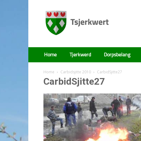
Tsjerkwert
Home
Tjerkwerd
Dorpsbelang
Home
Carbidsjitte 2010
CarbidSjitte27
CarbidSjitte27