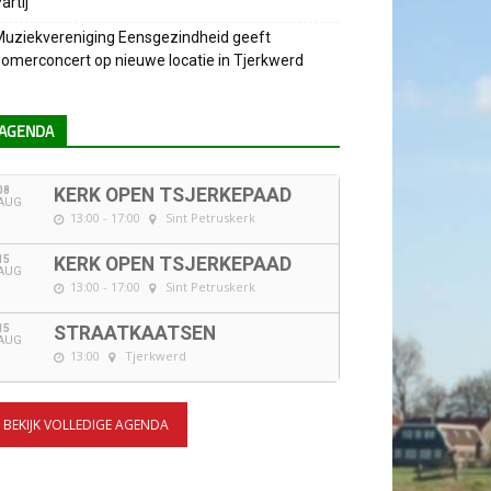
artij
uziekvereniging Eensgezindheid geeft
omerconcert op nieuwe locatie in Tjerkwerd
AGENDA
08
KERK OPEN TSJERKEPAAD
AUG
13:00 - 17:00
Sint Petruskerk
15
KERK OPEN TSJERKEPAAD
AUG
13:00 - 17:00
Sint Petruskerk
15
STRAATKAATSEN
AUG
13:00
Tjerkwerd
BEKIJK VOLLEDIGE AGENDA