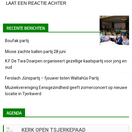
LAAT EEN REACTIE ACHTER
RECENTE BERICHTEN
Boufak partij
Mooie zachte ballen partij 28 juni
K.F. De Twa Doarpen organiseert gezellige kaatspartij voor jong en
oud
Ferslach Jûnspartij – fjouwer listen Waltahûs Partij
Muziekvereniging Eensgezindheid geeft zomerconcert op nieuwe
locatie in Tjerkwerd
AGENDA
15
KERK OPEN TSJERKEPAAD
AUG