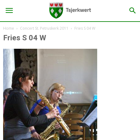
Home
Concert St. Petruskerk 2011
Fries S 04 W
Fries S 04 W