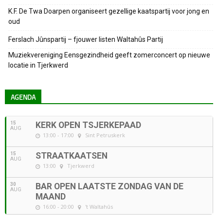
K.F. De Twa Doarpen organiseert gezellige kaatspartij voor jong en
oud
Ferslach Jûnspartij – fjouwer listen Waltahûs Partij
Muziekvereniging Eensgezindheid geeft zomerconcert op nieuwe
locatie in Tjerkwerd
AGENDA
15
KERK OPEN TSJERKEPAAD
AUG
13:00 - 17:00
Sint Petruskerk
15
STRAATKAATSEN
AUG
13:00
Tjerkwerd
30
BAR OPEN LAATSTE ZONDAG VAN DE
AUG
MAAND
16:00 - 20:00
't Waltahûs