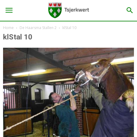
Home
De Haarsma Stallen 2
klStal 10
klStal 10