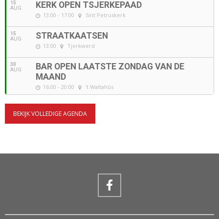
15
KERK OPEN TSJERKEPAAD
AUG
13:00 - 17:00
Sint Petruskerk
15
STRAATKAATSEN
AUG
13:00
Tjerkwerd
30
BAR OPEN LAATSTE ZONDAG VAN DE
AUG
MAAND
16:00 - 20:00
't Waltahûs
BEKIJK VOLLEDIGE AGENDA