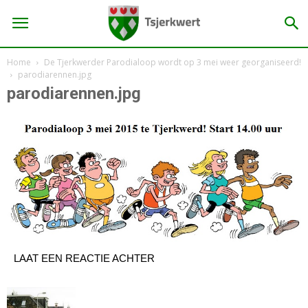
Home
De Tjerkwerder Parodialoop wordt op 3 mei weer georganiseerd!
parodiarennen.jpg
parodiarennen.jpg
LAAT EEN REACTIE ACHTER