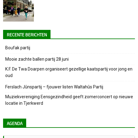
RECENTE BERICHTEN
Boufak partij
Mooie zachte ballen partij 28 juni
K.F. De Twa Doarpen organiseert gezellige kaatspartij voor jong en
oud
Ferslach Jûnspartij – fjouwer listen Waltahûs Partij
Muziekvereniging Eensgezindheid geeft zomerconcert op nieuwe
locatie in Tjerkwerd
AGENDA