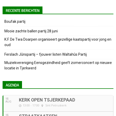
RECENTE BERICHTEN
Boufak partij
Mooie zachte ballen partij 28 juni
K.F. De Twa Doarpen organiseert gezellige kaatspartij voor jong en
oud
Ferslach Jûnspartij – fjouwer listen Waltahûs Partij
Muziekvereniging Eensgezindheid geeft zomerconcert op nieuwe
locatie in Tjerkwerd
AGENDA
15
KERK OPEN TSJERKEPAAD
AUG
13:00 - 17:00
Sint Petruskerk
15