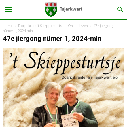
Home
Dorpskrant ‘t Skieppesturtsje – Online lezen
47e jiergong
nûmer 1, 2024-min
47e jiergong nûmer 1, 2024-min