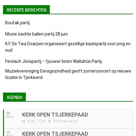
RECENTE BERICHTEN
Boufak partij
Mooie zachte ballen partij 28 juni
K.F. De Twa Doarpen organiseert gezellige kaatspartij voor jong en
oud
Ferslach Jûnspartij – fjouwer listen Waltahûs Partij
Muziekvereniging Eensgezindheid geeft zomerconcert op nieuwe
locatie in Tjerkwerd
AGENDA
08
KERK OPEN TSJERKEPAAD
AUG
13:00 - 17:00
Sint Petruskerk
15
KERK OPEN TSJERKEPAAD
AUG