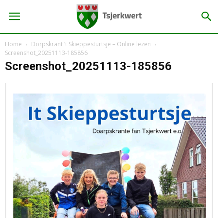
Home
Dorpskrant ‘t Skieppesturtsje – Online lezen
Screenshot_20251113-185856
Screenshot_20251113-185856