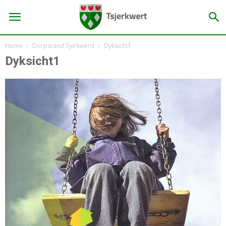
Home
Dorpsrand Tjerkwerd
Dyksicht1
Dyksicht1