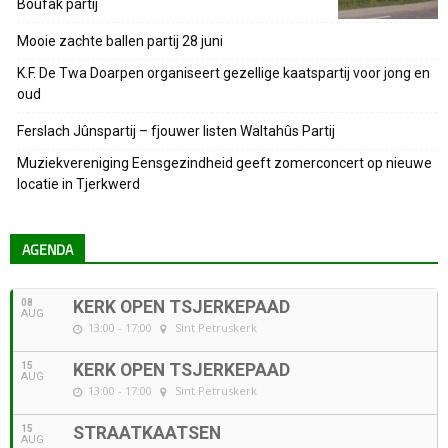
Boufak partij
Mooie zachte ballen partij 28 juni
K.F. De Twa Doarpen organiseert gezellige kaatspartij voor jong en
oud
Ferslach Jûnspartij – fjouwer listen Waltahûs Partij
Muziekvereniging Eensgezindheid geeft zomerconcert op nieuwe
locatie in Tjerkwerd
AGENDA
08
KERK OPEN TSJERKEPAAD
AUG
13:00 - 17:00
Sint Petruskerk
15
KERK OPEN TSJERKEPAAD
AUG
13:00 - 17:00
Sint Petruskerk
15
STRAATKAATSEN
AUG