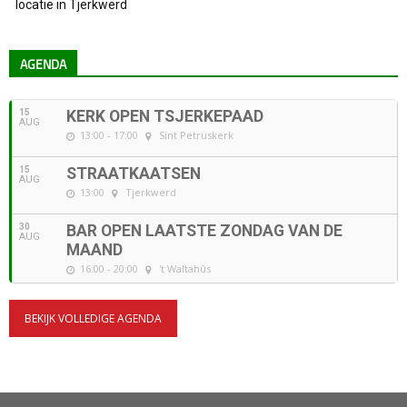
locatie in Tjerkwerd
AGENDA
15
KERK OPEN TSJERKEPAAD
AUG
13:00 - 17:00
Sint Petruskerk
15
STRAATKAATSEN
AUG
13:00
Tjerkwerd
30
BAR OPEN LAATSTE ZONDAG VAN DE
AUG
MAAND
16:00 - 20:00
't Waltahûs
BEKIJK VOLLEDIGE AGENDA