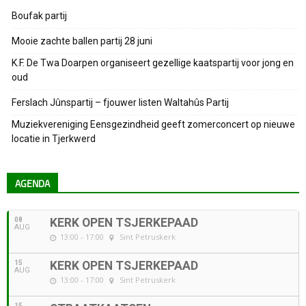
Boufak partij
Mooie zachte ballen partij 28 juni
K.F. De Twa Doarpen organiseert gezellige kaatspartij voor jong en
oud
Ferslach Jûnspartij – fjouwer listen Waltahûs Partij
Muziekvereniging Eensgezindheid geeft zomerconcert op nieuwe
locatie in Tjerkwerd
AGENDA
08
KERK OPEN TSJERKEPAAD
AUG
13:00 - 17:00
Sint Petruskerk
15
KERK OPEN TSJERKEPAAD
AUG
13:00 - 17:00
Sint Petruskerk
15