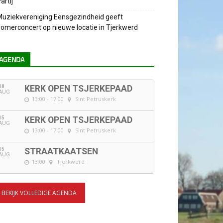
artij
uziekvereniging Eensgezindheid geeft
omerconcert op nieuwe locatie in Tjerkwerd
AGENDA
08
KERK OPEN TSJERKEPAAD
AUG
13:00 - 17:00
Sint Petruskerk
15
KERK OPEN TSJERKEPAAD
AUG
13:00 - 17:00
Sint Petruskerk
15
STRAATKAATSEN
AUG
13:00
Tjerkwerd
BEKIJK VOLLEDIGE AGENDA