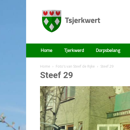
Tsjerkwert
Home
Tjerkwerd
Dorpsbelang
Home
Foto’s van Steef de Rijke
Steef 29
Steef 29