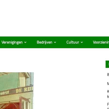
Verenigingen
Bedrijven
Cultuur
Voorzieni
B
M
K
k
F