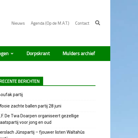
Nieuws
Agenda (Op de M.A.T.)
Contact
ngen
Dorpskrant
Mulders archief
RECENTE BERICHTEN
oufak partij
ooie zachte ballen partij 28 juni
.F. De Twa Doarpen organiseert gezellige
aatspartij voor jong en oud
erslach Jûnspartij – fjouwer listen Waltahûs