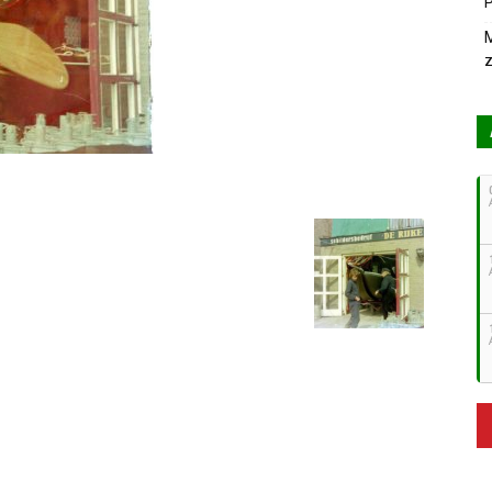
P
M
z