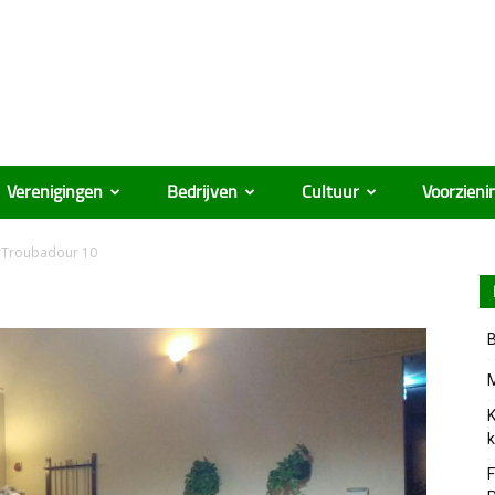
Verenigingen
Bedrijven
Cultuur
Voorzieni
rTroubadour 10
B
M
K
k
F