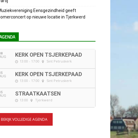
artij
uziekvereniging Eensgezindheid geeft
omerconcert op nieuwe locatie in Tjerkwerd
AGENDA
08
KERK OPEN TSJERKEPAAD
AUG
13:00 - 17:00
Sint Petruskerk
15
KERK OPEN TSJERKEPAAD
AUG
13:00 - 17:00
Sint Petruskerk
15
STRAATKAATSEN
AUG
13:00
Tjerkwerd
BEKIJK VOLLEDIGE AGENDA