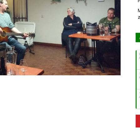
P
M
z