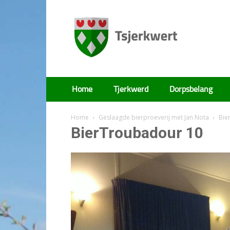
Tsjerkwert
Home
Tjerkwerd
Dorpsbelang
Home
Geslaagde bierproeverij met Jan Nota
Bie
BierTroubadour 10