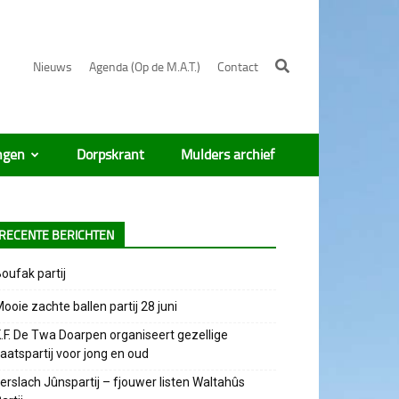
Nieuws
Agenda (Op de M.A.T.)
Contact
ngen
Dorpskrant
Mulders archief
RECENTE BERICHTEN
oufak partij
ooie zachte ballen partij 28 juni
.F. De Twa Doarpen organiseert gezellige
aatspartij voor jong en oud
erslach Jûnspartij – fjouwer listen Waltahûs