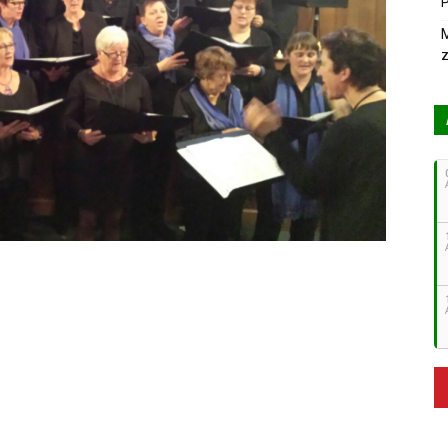
P
M
z