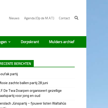
Nieuws
Agenda (Op de M.A.T.)
Contact
ngen
Dorpskrant
Mulders archief
RECENTE BERICHTEN
oufak partij
ooie zachte ballen partij 28 juni
.F. De Twa Doarpen organiseert gezellige
aatspartij voor jong en oud
erslach Jûnspartij – fjouwer listen Waltahûs