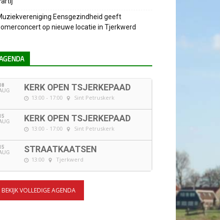
artij
uziekvereniging Eensgezindheid geeft
omerconcert op nieuwe locatie in Tjerkwerd
AGENDA
08
KERK OPEN TSJERKEPAAD
AUG
13:00 - 17:00
Sint Petruskerk
15
KERK OPEN TSJERKEPAAD
AUG
13:00 - 17:00
Sint Petruskerk
15
STRAATKAATSEN
AUG
13:00
Tjerkwerd
BEKIJK VOLLEDIGE AGENDA