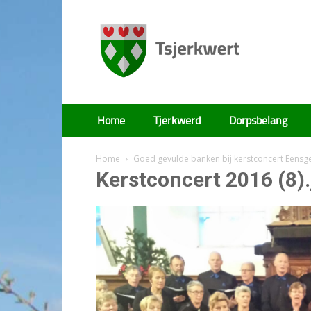
Tsjerkwert
Home
Tjerkwerd
Dorpsbelang
Home
Goed gevulde banken bij kerstconcert Eensg
Kerstconcert 2016 (8)