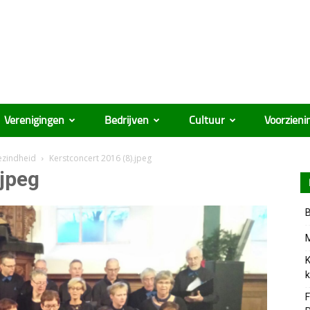
Verenigingen
Bedrijven
Cultuur
Voorzieni
ezindheid
Kerstconcert 2016 (8).jpeg
.jpeg
B
M
K
k
F