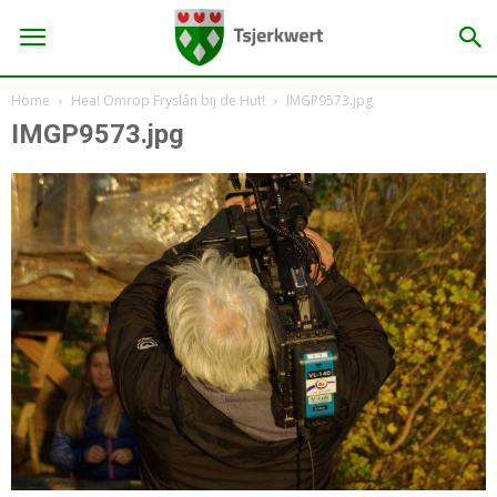
Home
Hea! Omrop Fryslân bij de Hut!
IMGP9573.jpg
IMGP9573.jpg