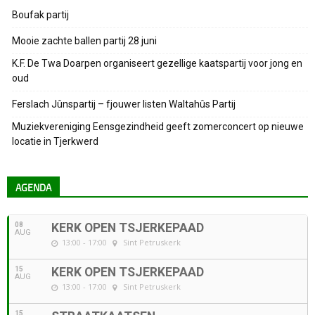
Boufak partij
Mooie zachte ballen partij 28 juni
K.F. De Twa Doarpen organiseert gezellige kaatspartij voor jong en
oud
Ferslach Jûnspartij – fjouwer listen Waltahûs Partij
Muziekvereniging Eensgezindheid geeft zomerconcert op nieuwe
locatie in Tjerkwerd
AGENDA
08
KERK OPEN TSJERKEPAAD
AUG
13:00 - 17:00
Sint Petruskerk
15
KERK OPEN TSJERKEPAAD
AUG
13:00 - 17:00
Sint Petruskerk
15