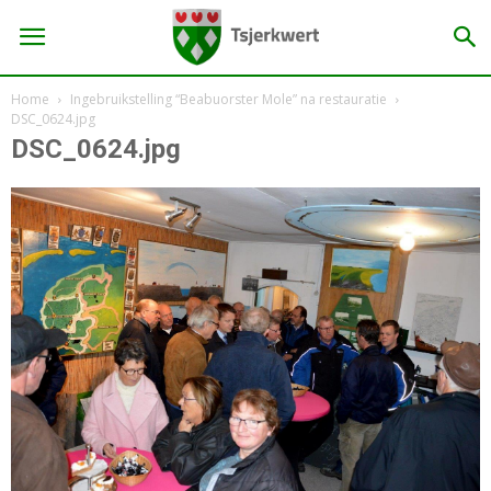
Home
Ingebruikstelling “Beabuorster Mole” na restauratie
DSC_0624.jpg
DSC_0624.jpg