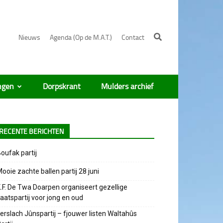
Nieuws
Agenda (Op de M.A.T.)
Contact
ngen
Dorpskrant
Mulders archief
RECENTE BERICHTEN
oufak partij
ooie zachte ballen partij 28 juni
.F. De Twa Doarpen organiseert gezellige
aatspartij voor jong en oud
erslach Jûnspartij – fjouwer listen Waltahûs