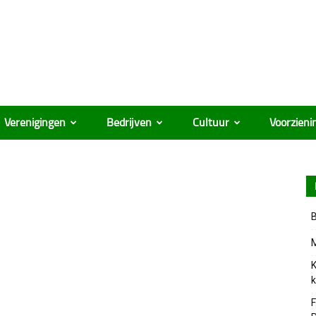
Verenigingen
Bedrijven
Cultuur
Voorzieni
B
M
K
k
F