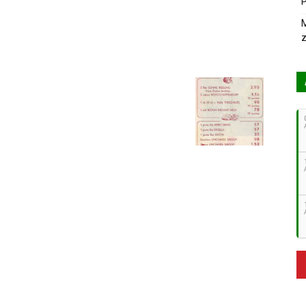
P
M
z