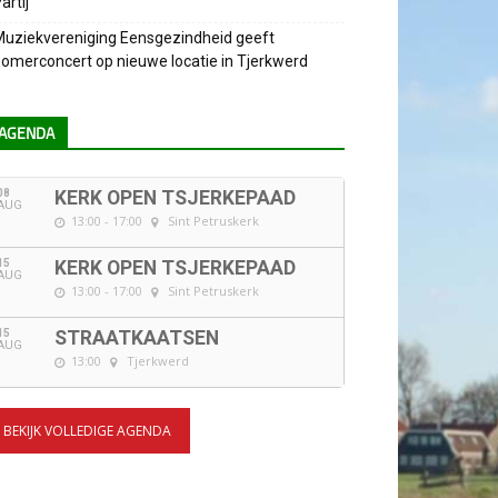
artij
uziekvereniging Eensgezindheid geeft
omerconcert op nieuwe locatie in Tjerkwerd
AGENDA
08
KERK OPEN TSJERKEPAAD
AUG
13:00 - 17:00
Sint Petruskerk
15
KERK OPEN TSJERKEPAAD
AUG
13:00 - 17:00
Sint Petruskerk
15
STRAATKAATSEN
AUG
13:00
Tjerkwerd
BEKIJK VOLLEDIGE AGENDA