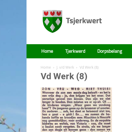
Tsjerkwert
Home
Tjerkwerd
Dorpsbelang
Home
J. v/d Werk
Vd Werk (8)
Vd Werk (8)