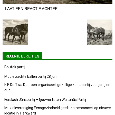
LAAT EEN REACTIE ACHTER
RECENTE BERICHTEN
Boufak partij
Mooie zachte ballen partij 28 juni
K.F. De Twa Doarpen organiseert gezellige kaatspartij voor jong en
oud
Ferslach Jûnspartij – fjouwer listen Waltahûs Partij
Muziekvereniging Eensgezindheid geeft zomerconcert op nieuwe
locatie in Tjerkwerd