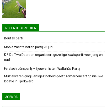
RECENTE BERICHTEN
Boufak partij
Mooie zachte ballen partij 28 juni
K.F. De Twa Doarpen organiseert gezellige kaatspartij voor jong en
oud
Ferslach Jûnspartij – fjouwer listen Waltahûs Partij
Muziekvereniging Eensgezindheid geeft zomerconcert op nieuwe
locatie in Tjerkwerd
AGENDA