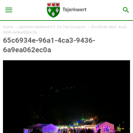
Home
Jubileum weekend K.F. De Twa Doarpen
65c6934e-96a1-4ca3-
9436-6a9ea062ec0a
65c6934e-96a1-4ca3-9436-
6a9ea062ec0a