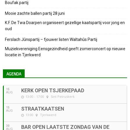
Boufak partij
Mooie zachte ballen partij 28 juni
K.F. De Twa Doarpen organiseert gezellige kaatspartij voor jong en
oud
Ferslach Jûnspartij – fjouwer listen Waltahûs Partij
Muziekvereniging Eensgezindheid geeft zomerconcert op nieuwe
locatie in Tjerkwerd
AGENDA
15
KERK OPEN TSJERKEPAAD
AUG
13:00 - 17:00
Sint Petruskerk
15
STRAATKAATSEN
AUG
13:00
Tjerkwerd
30
BAR OPEN LAATSTE ZONDAG VAN DE
AUG