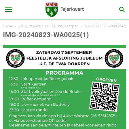
Home
Jubileumwykein K.F. De Twa Doarpen
IMG-20240823-WA0025(1)
IMG-20240823-WA0025(1)