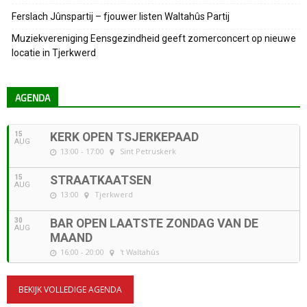
Ferslach Jûnspartij – fjouwer listen Waltahûs Partij
Muziekvereniging Eensgezindheid geeft zomerconcert op nieuwe
locatie in Tjerkwerd
AGENDA
15
KERK OPEN TSJERKEPAAD
AUG
13:00 - 17:00
Sint Petruskerk
15
STRAATKAATSEN
AUG
13:00
Tjerkwerd
30
BAR OPEN LAATSTE ZONDAG VAN DE
AUG
MAAND
16:00 - 20:00
't Waltahûs
BEKIJK VOLLEDIGE AGENDA