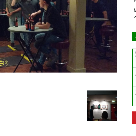
P
M
z