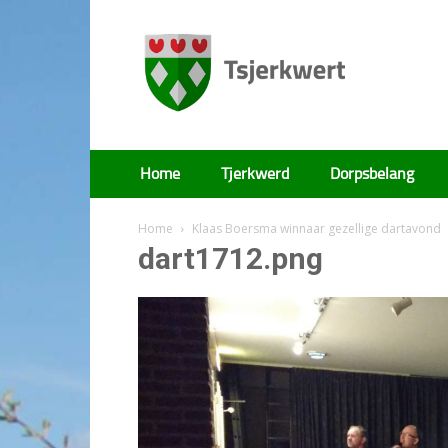
Tsjerkwert
Home
Tjerkwerd
Dorpsbelang
Home
Klaas Boersma winnaar gezellige dartavond
dart1712.png