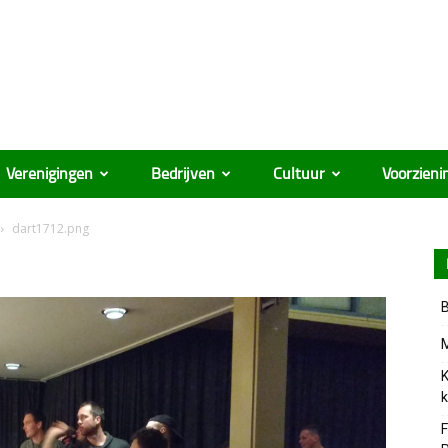
Verenigingen
Bedrijven
Cultuur
Voorzieni
dart1712.png
B
M
K
k
F