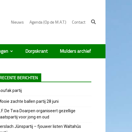
Nieuws
Agenda (Op de M.A.T.)
Contact
ngen
Dorpskrant
Mulders archief
RECENTE BERICHTEN
oufak partij
ooie zachte ballen partij 28 juni
.F. De Twa Doarpen organiseert gezellige
aatspartij voor jong en oud
erslach Jûnspartij – fjouwer listen Waltahûs