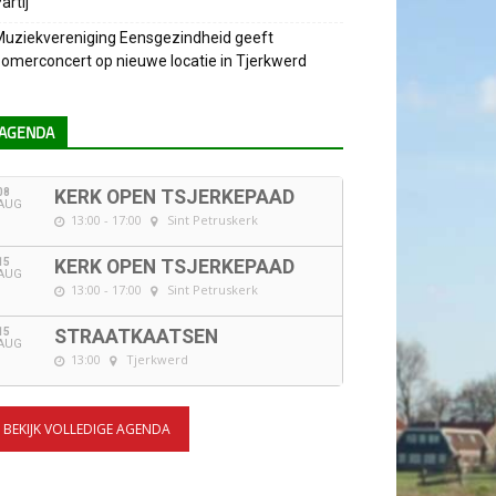
artij
uziekvereniging Eensgezindheid geeft
omerconcert op nieuwe locatie in Tjerkwerd
AGENDA
08
KERK OPEN TSJERKEPAAD
AUG
13:00 - 17:00
Sint Petruskerk
15
KERK OPEN TSJERKEPAAD
AUG
13:00 - 17:00
Sint Petruskerk
15
STRAATKAATSEN
AUG
13:00
Tjerkwerd
BEKIJK VOLLEDIGE AGENDA