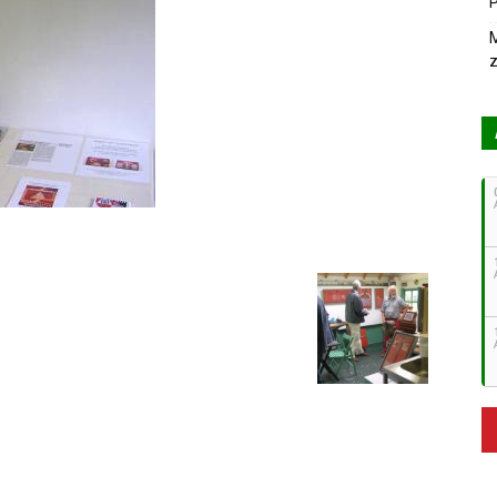
P
M
z