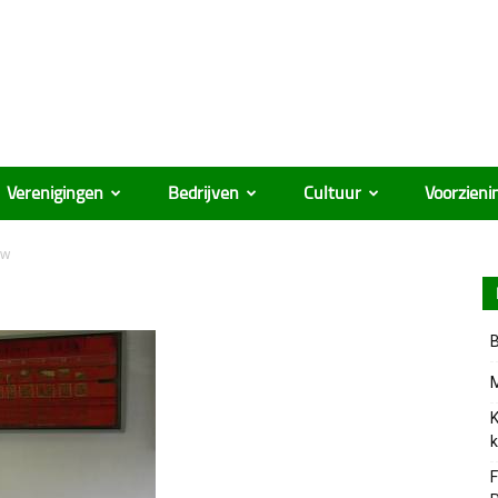
Verenigingen
Bedrijven
Cultuur
Voorzieni
 w
B
M
K
k
F