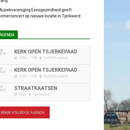
artij
uziekvereniging Eensgezindheid geeft
omerconcert op nieuwe locatie in Tjerkwerd
AGENDA
08
KERK OPEN TSJERKEPAAD
AUG
13:00 - 17:00
Sint Petruskerk
15
KERK OPEN TSJERKEPAAD
AUG
13:00 - 17:00
Sint Petruskerk
15
STRAATKAATSEN
AUG
13:00
Tjerkwerd
BEKIJK VOLLEDIGE AGENDA