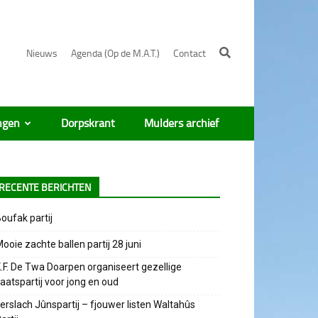
Nieuws
Agenda (Op de M.A.T.)
Contact
ngen
Dorpskrant
Mulders archief
RECENTE BERICHTEN
oufak partij
ooie zachte ballen partij 28 juni
.F. De Twa Doarpen organiseert gezellige
aatspartij voor jong en oud
erslach Jûnspartij – fjouwer listen Waltahûs