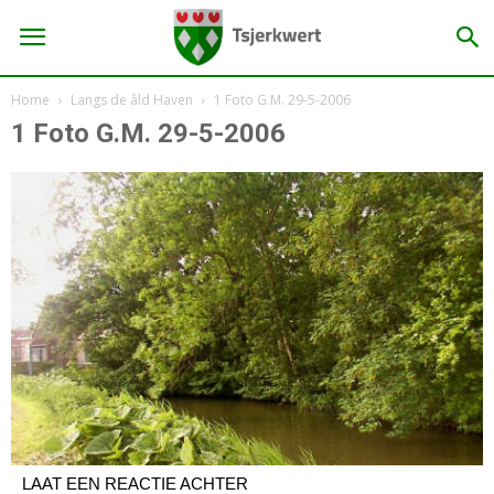
Home
Langs de âld Haven
1 Foto G.M. 29-5-2006
1 Foto G.M. 29-5-2006
LAAT EEN REACTIE ACHTER