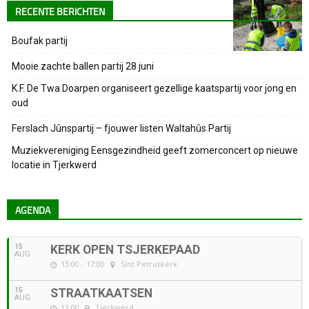
RECENTE BERICHTEN
Boufak partij
Mooie zachte ballen partij 28 juni
K.F. De Twa Doarpen organiseert gezellige kaatspartij voor jong en
oud
Ferslach Jûnspartij – fjouwer listen Waltahûs Partij
Muziekvereniging Eensgezindheid geeft zomerconcert op nieuwe
locatie in Tjerkwerd
AGENDA
15
KERK OPEN TSJERKEPAAD
AUG
13:00 - 17:00
Sint Petruskerk
15
STRAATKAATSEN
AUG
13:00
Tjerkwerd