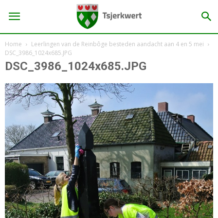
Home
Leerlingen van de Reinbôge besteden aandacht aan 4 en 5 mei
DSC_3986_1024x685.JPG
DSC_3986_1024x685.JPG