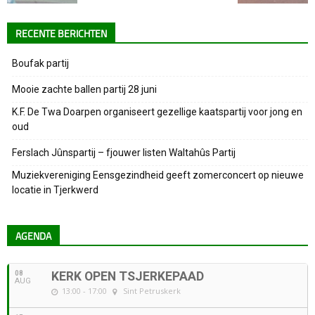
RECENTE BERICHTEN
Boufak partij
Mooie zachte ballen partij 28 juni
K.F. De Twa Doarpen organiseert gezellige kaatspartij voor jong en
oud
Ferslach Jûnspartij – fjouwer listen Waltahûs Partij
Muziekvereniging Eensgezindheid geeft zomerconcert op nieuwe
locatie in Tjerkwerd
AGENDA
08
KERK OPEN TSJERKEPAAD
AUG
13:00 - 17:00
Sint Petruskerk