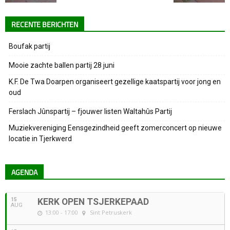
RECENTE BERICHTEN
Boufak partij
Mooie zachte ballen partij 28 juni
K.F. De Twa Doarpen organiseert gezellige kaatspartij voor jong en
oud
Ferslach Jûnspartij – fjouwer listen Waltahûs Partij
Muziekvereniging Eensgezindheid geeft zomerconcert op nieuwe
locatie in Tjerkwerd
AGENDA
15
KERK OPEN TSJERKEPAAD
AUG
13:00 - 17:00
Sint Petruskerk