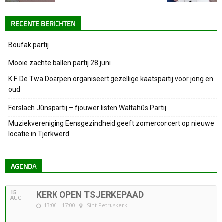
RECENTE BERICHTEN
Boufak partij
Mooie zachte ballen partij 28 juni
K.F. De Twa Doarpen organiseert gezellige kaatspartij voor jong en
oud
Ferslach Jûnspartij – fjouwer listen Waltahûs Partij
Muziekvereniging Eensgezindheid geeft zomerconcert op nieuwe
locatie in Tjerkwerd
AGENDA
15
KERK OPEN TSJERKEPAAD
AUG
13:00 - 17:00
Sint Petruskerk