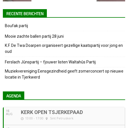
RECENTE BERICHTEN
Boufak partij
Mooie zachte ballen partij 28 juni
K.F. De Twa Doarpen organiseert gezellige kaatspartij voor jong en
oud
Ferslach Jûnspartij – fjouwer listen Waltahûs Partij
Muziekvereniging Eensgezindheid geeft zomerconcert op nieuwe
locatie in Tjerkwerd
AGENDA
15
KERK OPEN TSJERKEPAAD
AUG
13:00 - 17:00
Sint Petruskerk