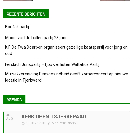
RECENTE BERICHTEN
Boufak partij
Mooie zachte ballen partij 28 juni
K.F. De Twa Doarpen organiseert gezellige kaatspartij voor jong en
oud
Ferslach Jûnspartij – fjouwer listen Waltahûs Partij
Muziekvereniging Eensgezindheid geeft zomerconcert op nieuwe
locatie in Tjerkwerd
AGENDA
08
KERK OPEN TSJERKEPAAD
AUG
13:00 - 17:00
Sint Petruskerk