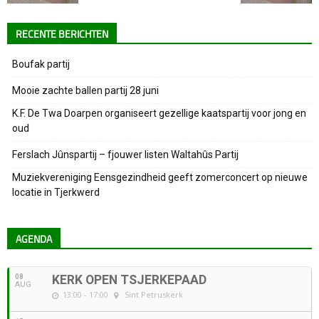
RECENTE BERICHTEN
Boufak partij
Mooie zachte ballen partij 28 juni
K.F. De Twa Doarpen organiseert gezellige kaatspartij voor jong en
oud
Ferslach Jûnspartij – fjouwer listen Waltahûs Partij
Muziekvereniging Eensgezindheid geeft zomerconcert op nieuwe
locatie in Tjerkwerd
AGENDA
08
KERK OPEN TSJERKEPAAD
AUG
13:00 - 17:00
Sint Petruskerk